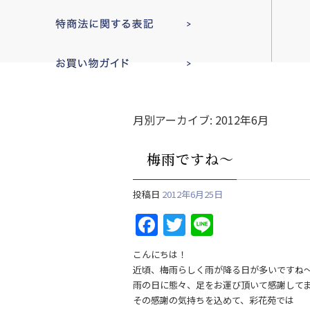
月別アーカイブ:
2012年6月
梅雨ですね～
投稿日
2012年6月25日
F
T
Li
a
w
n
こんにちは！
c
itt
e
近頃、梅雨らしく雨が降る日が多いですね
e
er
雨の日に態々、足をお運び頂いて感謝してま
その感謝の気持ちを込めて、彩花苑では