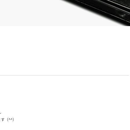
～
す（^^）