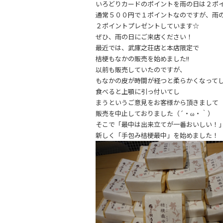
b
いろどりカードのポイントを雨の日は２ポイ
o
通常５００円で１ポイントなのですが、雨
２ポイントプレゼントしています☆
o
ぜひ、雨の日にご来店ください！
k
最近では、武庫之荘店と本店限定で
桔梗もなかの販売を始めました!!
以前も販売していたのですが、
もなかの皮が時間が経つと柔らかくなって
食べると上顎に引っ付いてし
まうというご意見をお客様から頂きまして
販売を中止しておりました（´・ω・｀）
そこで「最中は出来立てが一番おいしい！
新しく「手包み桔梗最中」を始めました！