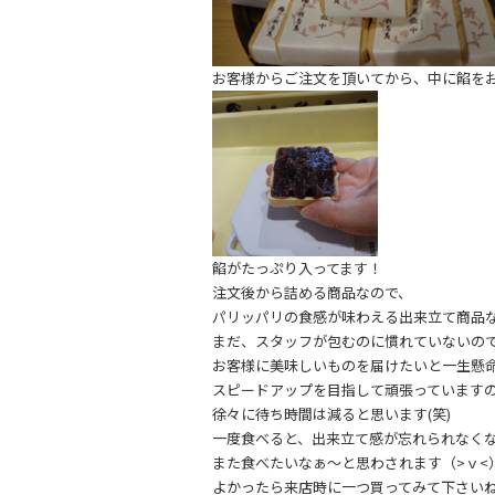
お客様からご注文を頂いてから、中に餡を
餡がたっぷり入ってます！
注文後から詰める商品なので、
パリッパリの食感が味わえる出来立て商品
まだ、スタッフが包むのに慣れていないの
お客様に美味しいものを届けたいと一生懸
スピードアップを目指して頑張っています
徐々に待ち時間は減ると思います(笑)
一度食べると、出来立て感が忘れられなく
また食べたいなぁ～と思わされます（>ｖ<）
よかったら来店時に一つ買ってみて下さい