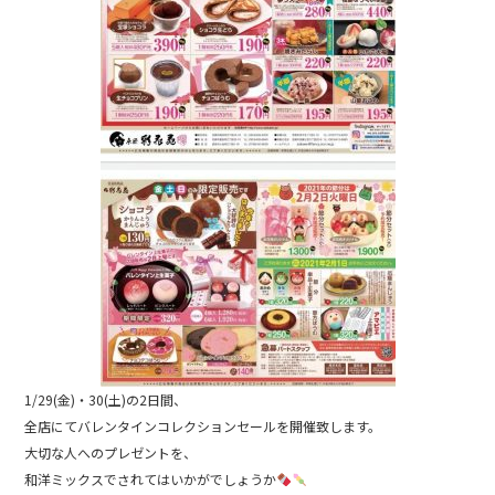
b
o
o
k
1/29(金)・30(土)の2日間、
全店にてバレンタインコレクションセールを開催致します。
大切な人へのプレゼントを、
和洋ミックスでされてはいかがでしょうか