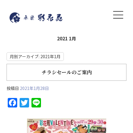
2021 1月
月別アーカイブ:
2021年1月
チラシセールのご案内
投稿日
2021年1月28日
F
T
Li
a
w
n
c
itt
e
e
er