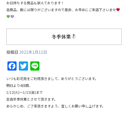
お日持ちする商品も揃えております！
各商品、数には限りがございますので是非、お早めにご来店下さいませ
冬季休業
投稿日
2021年1月11日
F
T
Li
a
w
n
いつも彩花苑をご利用頂きまして、ありがとうございます。
c
itt
e
明日より4日間、
e
er
1/12(火)～1/15(金)まで
b
全店冬季休業とさせて頂きます。
あらかじめ、ご了承頂きますよう、宜しくお願い申し上げます。
o
o