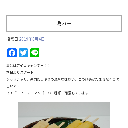
葛バー
投稿日
2019年6月4日
F
T
Li
a
w
n
夏にはアイスキャンデー！！
c
itt
e
本日よりスタート
e
er
シャリシャリ、果肉たっぷりの濃厚な味わい、この食感がたまらなく美味
b
しいです
イチゴ・ピーチ・マンゴーの三種類ご用意しています
o
o
k