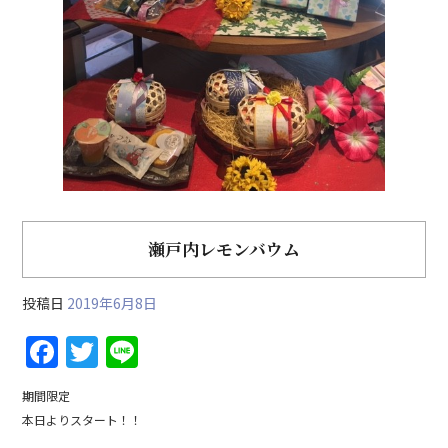
瀬戸内レモンバウム
投稿日
2019年6月8日
F
T
Li
a
w
n
期間限定
c
itt
e
本日よりスタート！！
e
er