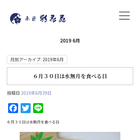
2019 6月
月別アーカイブ:
2019年6月
６月３０日は水無月を食べる日
投稿日
2019年6月29日
F
T
Li
a
w
n
６月３０日は水無月を食べる日
c
itt
e
e
er