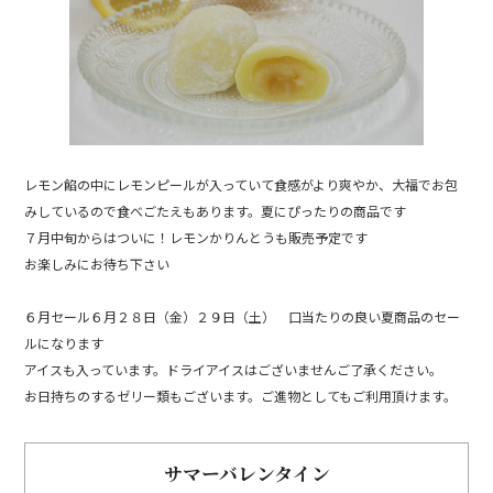
o
k
レモン餡の中にレモンピールが入っていて食感がより爽やか、大福でお包
みしているので食べごたえもあります。夏にぴったりの商品です
７月中旬からはついに！レモンかりんとうも販売予定です
お楽しみにお待ち下さい
６月セール６月２８日（金）２９日（土） 口当たりの良い夏商品のセー
ルになります
アイスも入っています。ドライアイスはございませんご了承ください。
お日持ちのするゼリー類もございます。ご進物としてもご利用頂けます。
サマーバレンタイン