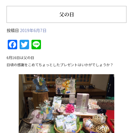
父の日
投稿日
2019年6月7日
F
T
Li
a
w
n
6月16日は父の日
c
itt
e
日頃の感謝をこめてちょっとしたプレゼントはいかがでしょうか？
e
er
b
o
o
k