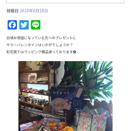
投稿日
2019年6月18日
F
T
Li
a
w
n
日頃お世話になっている方へのプレゼントに
c
itt
e
サマーバレンタインはいかがでしょうか？
e
er
彩花苑ではラッピング商品承っております✿
b
o
o
k