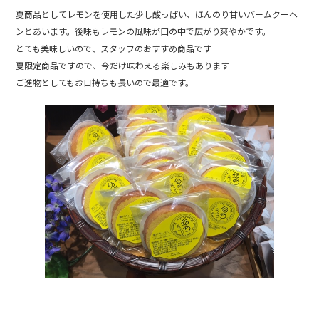
b
夏商品としてレモンを使用した少し酸っぱい、ほんのり甘いバームクーヘ
ンとあいます。後味もレモンの風味が口の中で広がり爽やかです。
o
とても美味しいので、スタッフのおすすめ商品です
o
夏限定商品ですので、今だけ味わえる楽しみもあります
k
ご進物としてもお日持ちも長いので最適です。