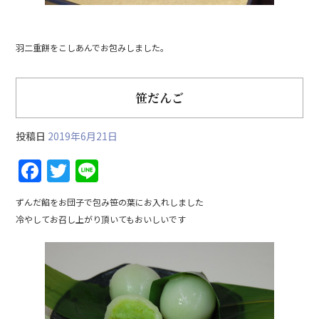
羽二重餅をこしあんでお包みしました。
笹だんご
投稿日
2019年6月21日
F
T
Li
a
w
n
ずんだ餡をお団子で包み笹の葉にお入れしました
c
itt
e
冷やしてお召し上がり頂いてもおいしいです
e
er
b
o
o