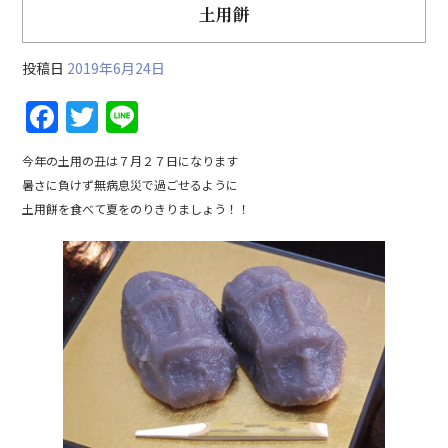
土用餅
投稿日
2019年6月24日
F
T
Li
a
w
n
今年の土用の丑は７月２７日になります
c
itt
e
暑さに負けず無病息災で過ごせるように
e
er
土用餅を食べて夏をのりきりましょう！！
b
o
o
k