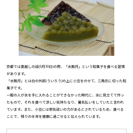
b
o
o
k
京都では夏越しの祓
月
日
の際、「水無月」という和菓子を食べる習慣
(6
30
)
があります。
「水無月」とは白の外郎
ういろう
の上に小豆をのせて、三角形に切った和
(
)
菓子です。
一般の人が氷を手に入れることができなかった時代に、氷に見立てて作っ
たもので、それを食べて涼しい気持ちなり、暑気払いをしていたと言われ
ています。また、小豆には邪気祓いの力があるとされているため、食べる
ことで、残りの半年を健康に過ごせると伝えられています。