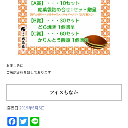
お楽しみに
ご来店お待ち致しております
アイスもなか
投稿日
2019年6月6日
F
T
Li