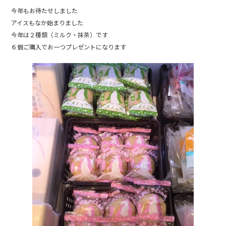
a
w
n
今年もお待たせしました
c
itt
e
アイスもなか始まりました
e
er
今年は２種類（ミルク・抹茶）です
b
６個ご購入でお一つプレゼントになります
o
o
k