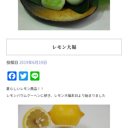
k
レモン大福
投稿日
2019年6月19日
F
T
Li
a
w
n
夏らしいレモン商品！！
c
itt
e
レモンバウムクーヘンに続き、レモン大福本日より始まりました
e
er
b
o