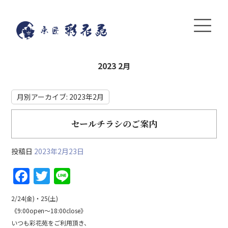
2023 2月
月別アーカイブ:
2023年2月
セールチラシのご案内
投稿日
2023年2月23日
F
T
Li
a
w
n
2/24(金)・25(土)
c
itt
e
《9:00open～18:00close》
e
er
いつも彩花苑をご利用頂き、