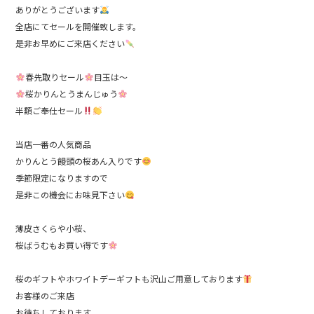
b
ありがとうございます
全店にてセールを開催致します。
o
是非お早めにご来店ください
o
k
春先取りセール
目玉は～
桜かりんとうまんじゅう
半額ご奉仕セール
当店一番の人気商品
かりんとう饅頭の桜あん入りです
季節限定になりますので
是非この機会にお味見下さい
薄皮さくらや小桜、
桜ばうむもお買い得です
桜のギフトやホワイトデーギフトも沢山ご用意しております
お客様のご来店
お待ちしております。