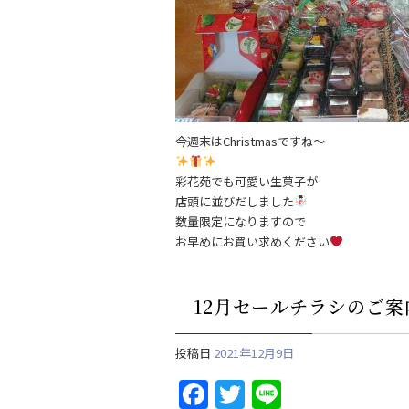
b
o
o
k
今週末はChristmasですね～
彩花苑でも可愛い生菓子が
店頭に並びだしました
数量限定になりますので
お早めにお買い求めください
12月セールチラシのご案
投稿日
2021年12月9日
F
T
Li