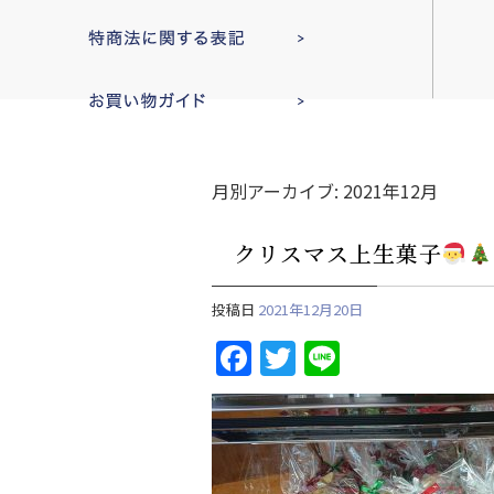
月別アーカイブ:
2021年12月
クリスマス上生菓子
投稿日
2021年12月20日
F
T
Li
a
w
n
c
itt
e
e
er