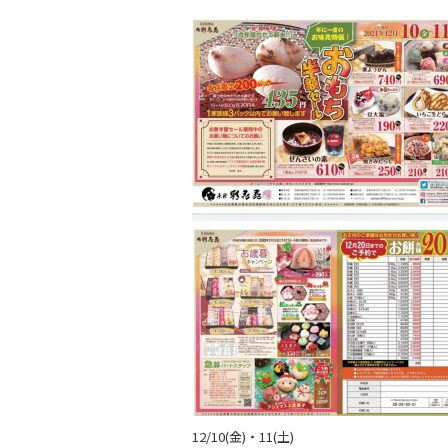
a
w
n
c
itt
e
e
er
b
o
o
k
12/10(金)・11(土)