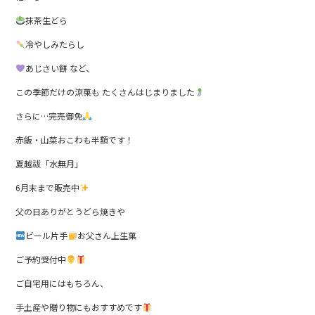
抹茶生どら
冷やしみたらし
あじさい餅 など、
この季節だけの涼菓も たくさんはじまりました
さらに…完売御免
赤飯・山菜おこわも半額です！
夏越祓「水無月」
6月末まで販売中
父の日ありがとうどら焼きや
ビール片手
お父さん上生菓
ご予約受付中
ご自宅用にはもちろん、
手土産や贈り物にもおすすめです