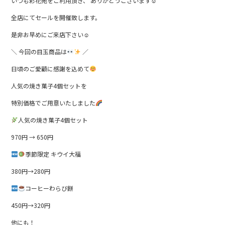
いつも彩花苑をご利用頂き、 ありがとうございます☺︎
e
er
全店にてセールを開催致します。
b
是非お早めにご来店下さい☺︎
o
o
＼ 今回の目玉商品は
／
k
日頃のご愛顧に感謝を込めて
人気の焼き菓子4個セットを
特別価格でご用意いたしました
人気の焼き菓子4個セット
970円 → 650円
季節限定 キウイ大福
380円→280円
コーヒーわらび餅
450円→320円
他にも！