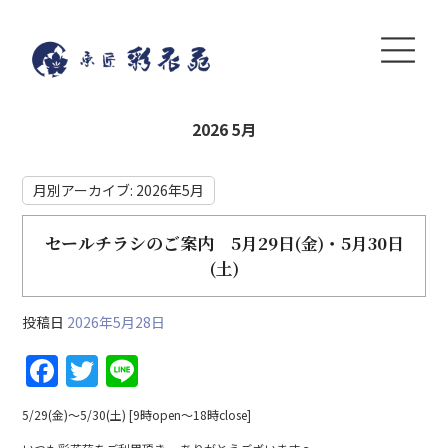
2026 5月
月別アーカイブ:
2026年5月
セールチラシのご案内 5月29日(金)・5月30日
(土)
投稿日
2026年5月28日
F
T
Li
a
w
n
5/29(金)〜5/30(土) [9時open〜18時close]
c
itt
e