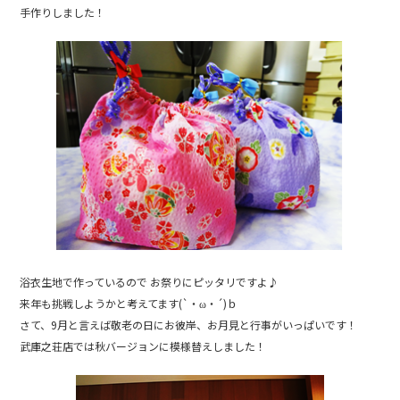
b
手作りしました！
o
o
k
浴衣生地で作っているので お祭りにピッタリですよ♪
来年も挑戦しようかと考えてます(`・ω・´)ｂ
さて、9月と言えば敬老の日にお彼岸、お月見と行事がいっぱいです！
武庫之荘店では秋バージョンに模様替えしました！