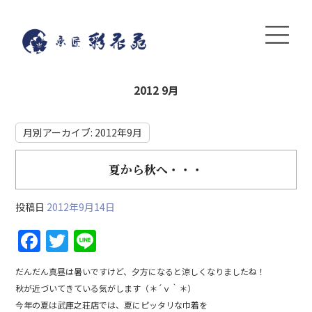
2012 9月
月別アーカイブ:
2012年9月
夏から秋へ・・・
投稿日
2012年9月14日
F
T
Li
a
w
n
だんだん真昼は暑いですけど、夕方になると涼しくなりましたね！
c
itt
e
秋が近づいてきている気がします（＊´ｖ｀＊）
e
er
今年の夏は武庫之荘店では、夏にピッタリな巾着を