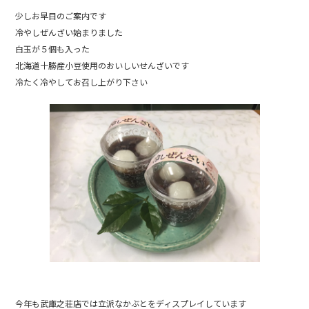
o
少しお早目のご案内です
o
冷やしぜんざい始まりました
k
白玉が５個も入った
北海道十勝産小豆使用のおいしいせんざいです
冷たく冷やしてお召し上がり下さい
今年も武庫之荘店では立派なかぶとをディスプレイしています