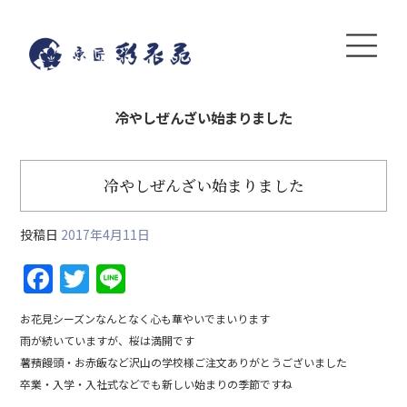
冷やしぜんざい始まりました
冷やしぜんざい始まりました
投稿日
2017年4月11日
F
T
Li
a
w
n
お花見シーズンなんとなく心も華やいでまいります
c
itt
e
雨が続いていますが、桜は満開です
e
er
薯蕷饅頭・お赤飯など沢山の学校様ご注文ありがとうございました
b
卒業・入学・入社式などでも新しい始まりの季節ですね