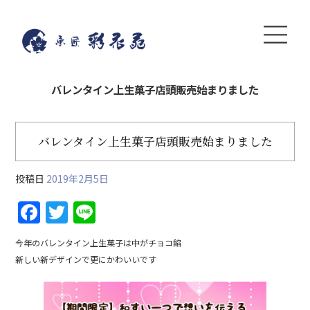
バレンタイン上生菓子店頭販売始まりました
バレンタイン上生菓子店頭販売始まりました
投稿日
2019年2月5日
F
T
Li
a
w
n
今年のバレンタイン上生菓子は中がチョコ餡
c
itt
e
新しい新デザインで更にかわいいです
e
er
b