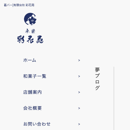
葛バー|有限会社 彩花苑