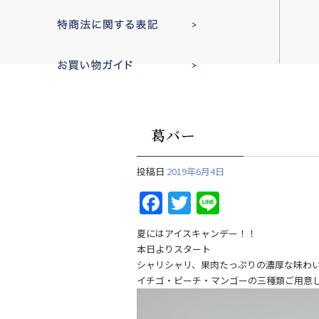
葛バー
投稿日
2019年6月4日
F
T
Li
a
w
n
夏にはアイスキャンデー！！
c
itt
e
本日よりスタート
e
er
シャリシャリ、果肉たっぷりの濃厚な味わ
イチゴ・ピーチ・マンゴーの三種類ご用意
b
o