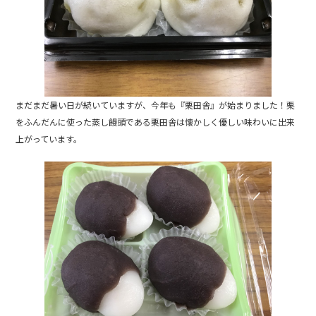
o
o
k
まだまだ暑い日が続いていますが、今年も『栗田舎』が始まりました！栗
をふんだんに使った蒸し饅頭である栗田舎は懐かしく優しい味わいに出来
上がっています。