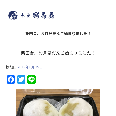
栗田舎、お月見だんご始まりました！
栗田舎、お月見だんご始まりました！
投稿日
2019年8月25日
F
T
Li
a
w
n
c
itt
e
e
er
b