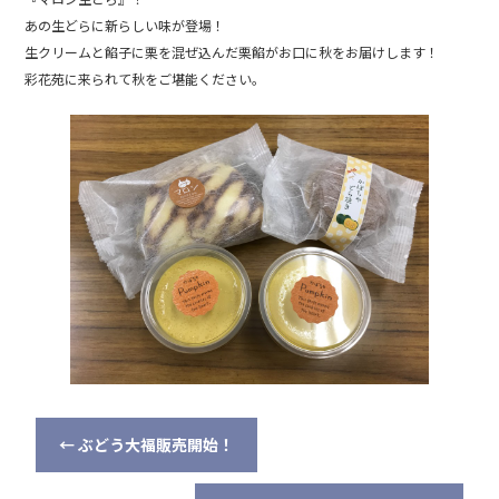
o
あの生どらに新らしい味が登場！
o
生クリームと餡子に栗を混ぜ込んだ栗餡がお口に秋をお届けします！
k
彩花苑に来られて秋をご堪能ください。
←
ぶどう大福販売開始！