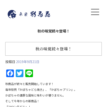
秋の味覚続々登場！
秋の味覚続々登場！
投稿日
2019年9月21日
F
T
Li
a
w
n
秋商品が続々と販売開始しています！
c
itt
e
毎年恒例『かぼちゃどら焼き』、『かぼちゃプリン』。
e
er
かぼちゃの濃厚な風味と味わいが堪りません。
b
そして今年からの新商品！
『マロン生どら』！