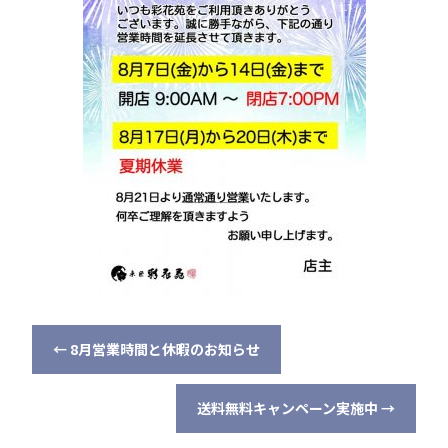
o
o
k
←
8月営業時間と休暇のお知らせ
送料無料キャンペーン実施中
→