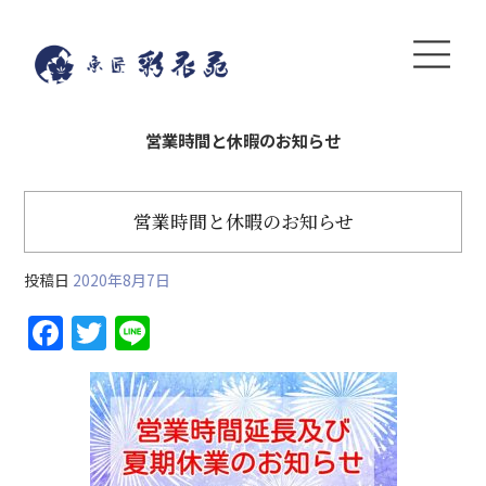
営業時間と休暇のお知らせ
営業時間と休暇のお知らせ
投稿日
2020年8月7日
F
T
Li
a
w
n
c
itt
e
e
er
b