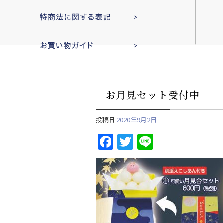
お月見セット受付中
投稿日
2020年9月2日
F
T
Li
a
w
n
c
itt
e
e
er
b
o