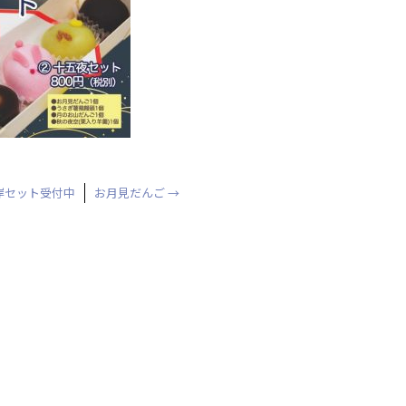
岸セット受付中
お月見だんご
→