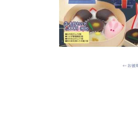
o
k
←
お彼