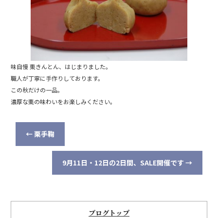
o
o
k
味自慢 栗きんとん、はじまりました。
職人が丁寧に手作りしております。
この秋だけの一品。
濃厚な栗の味わいをお楽しみください。
←
栗手鞠
9月11日・12日の2日間、SALE開催です
→
ブログトップ