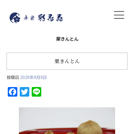
栗きんとん
栗きんとん
投稿日
2020年9月9日
F
T
Li
a
w
n
c
itt
e
e
er
b