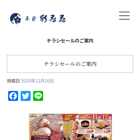
チラシセールのご案内
チラシセールのご案内
投稿日
2020年12月10日
F
T
Li
a
w
n
c
itt
e
e
er
b