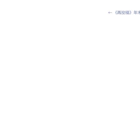
o
←
《再投稿》年
k