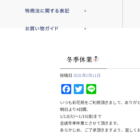
冬季休業
投稿日
2021年1月11日
F
T
Li
a
w
n
いつも彩花苑をご利用頂きまして、ありが
c
itt
e
明日より4日間、
e
er
1/12(火)～1/15(金)まで
全店冬季休業とさせて頂きます。
b
あらかじめ、ご了承頂きますよう、宜しく
o