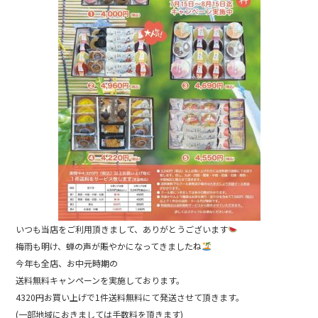
o
o
k
いつも当店をご利用頂きまして、ありがとうございます
梅雨も明け、蝉の声が賑やかになってきましたね
今年も全店、お中元時期の
送料無料キャンペーンを実施しております。
4320円お買い上げで1件送料無料にて発送させて頂きます。
(一部地域におきましては手数料を頂きます)