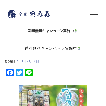
送料無料キャンペーン実施中
送料無料キャンペーン実施中
投稿日
2021年7月18日
F
T
Li
a
w
n
c
itt
e
e
er
b