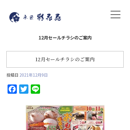
12月セールチラシのご案内
12月セールチラシのご案内
投稿日
2021年12月9日
F
T
Li
a
w
n
c
itt
e
e
er
b