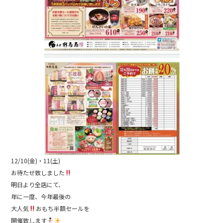
o
o
k
12/10(金)・11(土)
お待たせ致しました
明日より全店にて、
年に一度、今年最後の
大人気
おもち半額セールを
開催致します