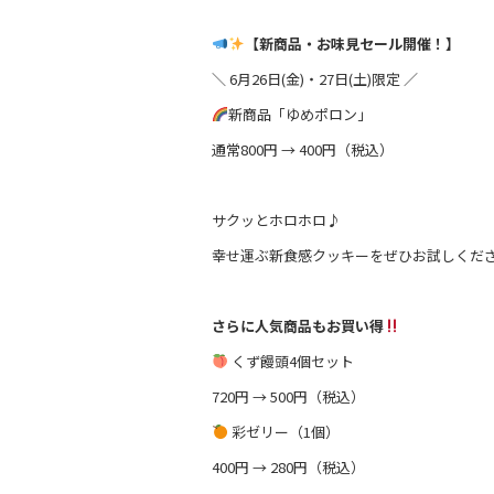
o
【新商品・お味見セール開催！】
k
＼ 6月26日(金)・27日(土)限定 ／
新商品「ゆめポロン」
通常800円 → 400円（税込）
サクッとホロホロ♪
幸せ運ぶ新食感クッキーをぜひお試しくだ
さらに人気商品もお買い得
くず饅頭4個セット
720円 → 500円（税込）
彩ゼリー（1個）
400円 → 280円（税込）