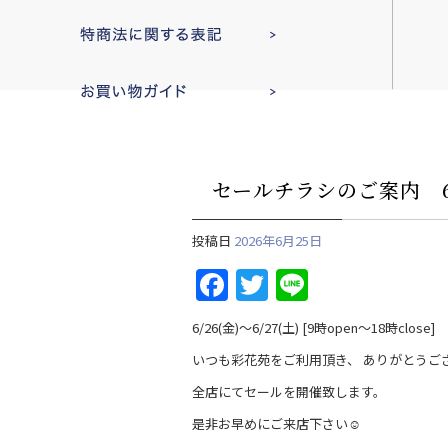
セールチラシのご案内 6月
投稿日
2026年6月25日
F
T
Li
a
w
n
6/26(金)〜6/27(土) [9時open〜18時close]
c
itt
e
いつも彩花苑をご利用頂き、 ありがとうござ
e
er
全店にてセールを開催致します。
b
是非お早めにご来店下さい☺︎
o