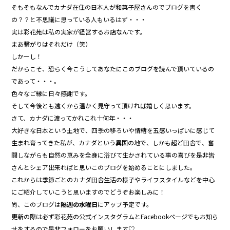
b
そもそもなんでカナダ在住の日本人が和菓子屋さんのでブログを書く
の？？と不思議に思っている人もいるはず・・・
o
実は彩花苑は私の実家が経営するお店なんです。
o
まあ繋がりはそれだけ（笑）
k
しかーし！
だからこそ、恐らく今こうしてあなたにこのブログを読んで頂いているの
であって・・・。
色々なご縁に日々感謝です。
そして今後とも遠くから温かく見守って頂ければ嬉しく思います。
さて、カナダに渡ってかれこれ十何年・・・
大好きな日本という土地で、四季の移ろいや情緒を五感いっぱいに感じて
生まれ育ってきた私が、カナダという異国の地で、しかも超ど田舎で、奮
闘しながらも自然の恵みを全身に浴びて生かされている事の喜びを是非皆
さんとシェア出来ればと思いこのブログを始めることにしました。
これからは季節ごとのカナダ田舎生活の様子やライフスタイルなどを中心
にご紹介していこうと思いますのでどうぞお楽しみに！
尚、このブログは
隔週の水曜日
にアップ予定です。
更新の際は必ず彩花苑の公式インスタグラムとFacebookページでもお知ら
せをするので是非フォローをお願いします♡