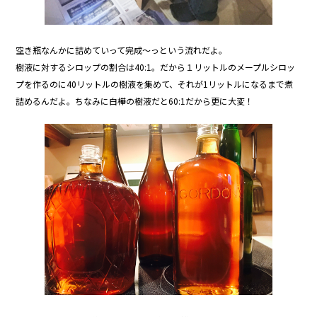
空き瓶なんかに詰めていって完成～っという流れだよ。
樹液に対するシロップの割合は40:1。だから１リットルのメープルシロッ
プを作るのに40リットルの樹液を集めて、それが1リットルになるまで煮
詰めるんだよ。ちなみに白樺の樹液だと60:1だから更に大変！