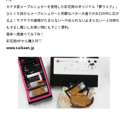
カナダ産メープルシュガーを使用した彩花苑のオリジナル『夢ラスク』。
ひとくち目からメープルシュガーと芳醇なバターの香りがお口の中に広が
るよ！サクサクの食感がたまらない〜やめられない止まらない〜♪日持ち
もするし軽いしお使い物にもすごく便利。
是非一度食べてみてね！
彩花苑HPから購入可♡
www.saikaen.jp