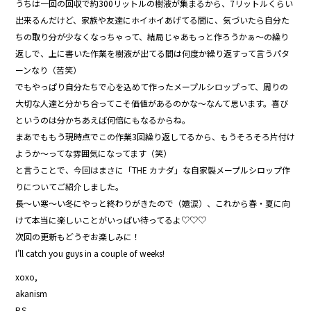
うちは一回の回収で約300リットルの樹液が集まるから、7リットルくらい
出来るんだけど、家族や友達にホイホイあげてる間に、気づいたら自分た
ちの取り分が少なくなっちゃって、結局じゃあもっと作ろうかぁ～の繰り
返しで、上に書いた作業を樹液が出てる間は何度か繰り返すって言うパタ
ーンなり（苦笑）
でもやっぱり自分たちで心を込めて作ったメープルシロップって、周りの
大切な人達と分かち合ってこそ価値があるのかな～なんて思います。喜び
というのは分かちあえば何倍にもなるからね。
まあでももう現時点でこの作業3回繰り返してるから、もうそろそろ片付け
ようか～ってな雰囲気になってます（笑）
と言うことで、今回はまさに「THE カナダ」な自家製メープルシロップ作
りについてご紹介しました。
長～い寒～い冬にやっと終わりがきたので（嬉涙）、これから春・夏に向
けて本当に楽しいことがいっぱい待ってるよ♡♡♡
次回の更新もどうぞお楽しみに！
I’ll catch you guys in a couple of weeks!
xoxo,
akanism
P.S.