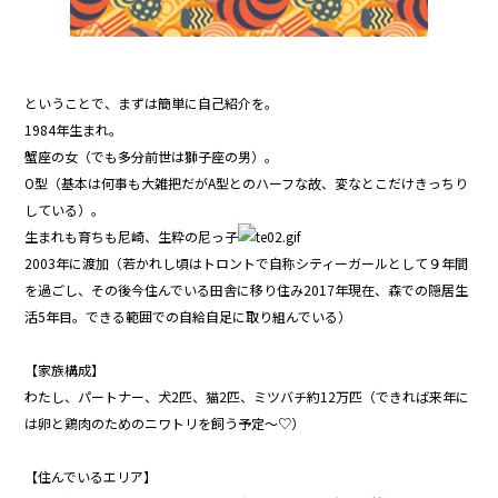
ということで、まずは簡単に自己紹介を。
1984年生まれ。
蟹座の女（でも多分前世は獅子座の男）。
O型（基本は何事も大雑把だがA型とのハーフな故、変なとこだけきっちり
している）。
生まれも育ちも尼崎、生粋の尼っ子
2003年に渡加（若かれし頃はトロントで自称シティーガールとして９年間
を過ごし、その後今住んでいる田舎に移り住み2017年現在、森での隠居生
活5年目。できる範囲での自給自足に取り組んでいる）
【家族構成】
わたし、パートナー、犬2匹、猫2匹、ミツバチ約12万匹（できれば来年に
は卵と鶏肉のためのニワトリを飼う予定～♡）
【住んでいるエリア】