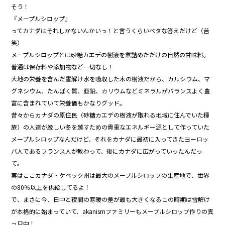
そう！
『メープルシロップ』
ってカナダはそれしかないんかいっ！と言うくらいベタな答えだけど（苦
笑）
メープルシロップとは砂糖カエデの樹液を煮詰めただけの自然の甘味料。
普通は保存料や添加物など一切なし！
大地の栄養を含んだ雪解け水を吸収した木の樹液だから、カルシウム、マ
グネシウム、たんぱく質、亜鉛、カリウムなどミネラルがバランスよく豊
富に含まれていて栄養価もかなりグッド。
昔々からカナダの原住民（砂糖カエデの樹液が取れる地域に住んでいた種
族）の人達が厳しい冬を越すための貴重なエネルギー源として作っていた
メープルシロップなんだけど、それをカナダに最初に入ってきたヨーロッ
パ人であるフランス人が教わって、後にカナダに広がっていったんだっ
て。
実はここカナダ・ケベック州は最大のメープルシロップの生産地で、世界
の80％以上を供給してるよ！
で、まさに今、日中と夜間の寒暖の差が最も大きくなるこの時期は雪解け
が本格的に始まっていて、akanismファミリーもメープルシロップ作りの真
っ只中！