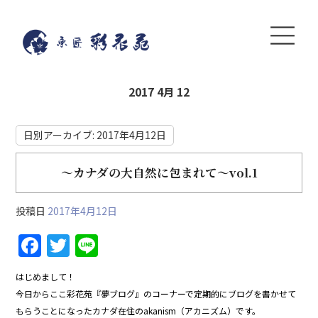
2017 4月 12
日別アーカイブ:
2017年4月12日
～カナダの大自然に包まれて～vol.1
投稿日
2017年4月12日
F
T
Li
a
w
n
はじめまして！
c
itt
e
今日からここ彩花苑『夢ブログ』のコーナーで定期的にブログを書かせて
e
er
もらうことになったカナダ在住のakanism（アカニズム）です。