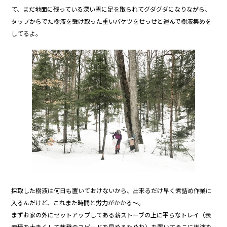
て、まだ地面に残っている深い雪に足を取られてグダグダになりながら、
タップからでた樹液を受け取った重いバケツをせっせと運んで樹液集めを
してるよ。
採取した樹液は何日も置いておけないから、出来るだけ早く煮詰め作業に
入るんだけど、これまた時間と労力がかかる～。
まずお家の外にセットアップしてある薪ストーブの上に平らなトレイ（表
面積を大きくして蒸発のスピードを早めるためね）を置いてそこに樹液を