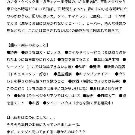
カナダ・ケベック州・ガティノー川流域の小さな田舎町。首都オタワから
車で北へ時速100キロで飛ばして1時間ちょっと。森の中の小さな湖畔に立
つのがおうち。周りにはシカ、クマ、ヤマアラシ、七面鳥、コヨーテやオ
オカミ（滅多にお目にはかかれないけど・・）、ビーバー、色んな種類の
鳥などなど、ここには書ききれないほどの動物たちに囲まれて暮らす。
【趣味・興味のあること】
●読書 ●おうちヨガ・ピラテス ●ワイルドベリー狩り（夏は取り憑か
れたように毎日取りに行くよ）●野菜を育てること ●海と海洋生物 ●
サーフィン（ここでは勿論できないよ涙）●SUP ●養蜂 ●映画の鑑賞
（ドキュメンタリー好き） ●星空観察 ●キャンプファイアー ●ウク
レレを弾きながら懐メロを歌うこと ●お酒（焼酎とウォッカは苦手）●
きのこ狩り（うちの周りは毒キノコが多いけどね）●お料理と保存食作
り ●動物（でもベジタリアンではないよ♡）●歴史 ●日曜大工 ●詩
を書くこと ●お香 ●タイニーハウス（小さな動く家を建設中）
自己紹介はこの辺にして、、、
そろそろ本日の本題に入っていきましょ～う。
まず、カナダと聞いてまず思い浮かぶのは？？？