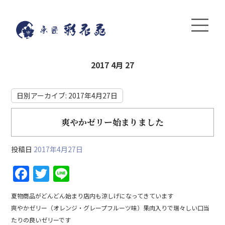
2017 4月 27
日別アーカイブ:
2017年4月27日
爽やかゼリー始まりました
投稿日
2017年4月27日
F
T
Li
a
w
n
夏物商品がどんどん始まり店内も涼しげになってきています
c
itt
e
爽やかゼリー（オレンジ・グレープフルーツ味）果肉入りで瑞々しい口当
e
er
たりの良いゼリーです