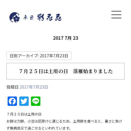
2017 7月 23
日別アーカイブ:
2017年7月23日
７月２５日は土用の日 落雁始まりました
投稿日
2017年7月23日
F
T
Li
a
w
n
７月２５日は土用の日
c
itt
e
お餅は力餅、小豆は厄除けに通じるため、土用餅を食べると、暑さに負け
e
er
ず無病息災で過ごせるといわれています。