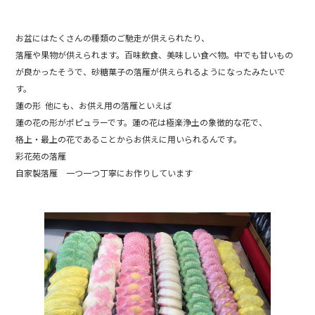
お盆にはたくさんの種類のご馳走が供えられたり、
落雁や果物が供えられます。百味飲食、美味しい食べ物。中でも甘いもの
が良かったそうで、砂糖菓子の落雁が供えられるようになったみたいで
す。
蓮の形 他にも、お供え用の落雁といえば
蓮の花の形がポピュラーです。蓮の花は極楽浄土の象徴的な花で、
格上・最上の花であることからお供えに用いられるんです。
彩花苑の落雁
自家製落雁 一つ一つ丁寧にお作りしています