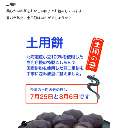
b
土用餅
柔らかいお餅をおいしい餡子でお包みしています。
o
夏バテ防止に土用餅はいかがでしょうか？
o
k