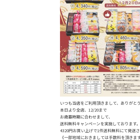
b
o
o
k
いつも当店をご利用頂きまして、ありがと
本日より全店、12/20まで
お歳暮時期に合わせまして、
送料無料キャンペーンを実施しております
4320円お買い上げで1件送料無料にて発送
《一部地域におきましては手数料を頂きま