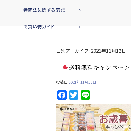
日別アーカイブ:
2021年11月12日
送料無料キャンペーン
投稿日
2021年11月12日
F
T
Li
a
w
n
c
itt
e
e
er