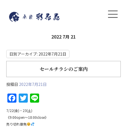
2022 7月 21
日別アーカイブ:
2022年7月21日
セールチラシのご案内
投稿日
2022年7月21日
F
T
Li
a
w
n
7/22(金)・23(土)
c
itt
e
《9:00open～18:00close》
e
er
売り切れ御免