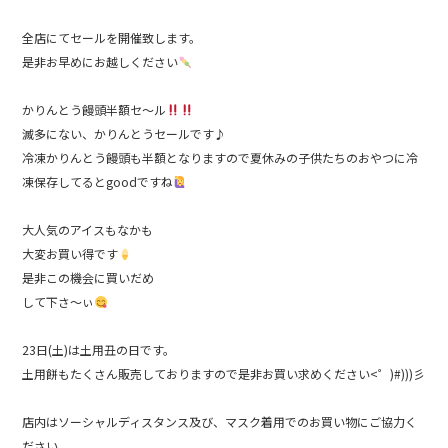
b
全店にてセールを開催致します。
o
是非お早めにお越しください
o
k
かりんとう饅頭半額セ～ル
滅多にない、かりんとうセールです♪
冷凍かりんとう饅頭も半額となりますので夏休みの子供たちのおやつに冷
凍保存してるとgoodですね
大人気のアイスもなかも
大変お買い得です
是非この機会に買いだめ
して下さ～ぃ
23日(土)は土用丑の日です。
土用餅もたくさん販売しておりますので是非お買い求めください<゜)#)))彡
店内はソーシャルディスタンス及び、マスク着用でのお買い物にご協力く
ださい。