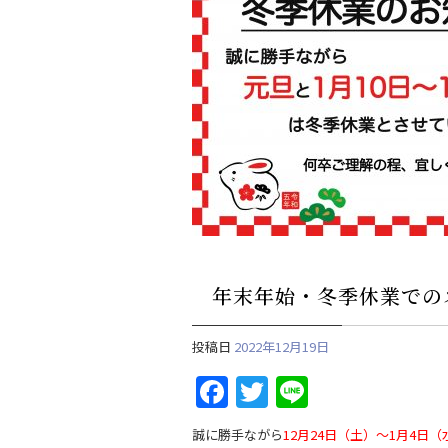
b
o
o
k
年末年始・冬季休業での
投稿日
2022年12月19日
F
T
Li
a
w
n
誠に勝手ながら
12月24日（土）～1月4日（