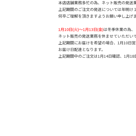
c
itt
e
本店店舗業務多忙の為、ネット販売の発送
e
er
上記期間のご注文の発送については年明け
何卒ご理解を頂きますようお願い申し上げ
b
o
1月10日(火)～1月13日(金)
は冬季休業の為、
ネット販売の発送業務を休ませていただい
o
上記期間にお届けを希望の場合、1月10日
k
お届け日配達となります。
上記期間中のご注文は1月14日確認、1月1