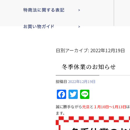
日別アーカイブ:
2022年12月19日
冬季休業のお知らせ
投稿日
2022年12月19日
F
T
Li
a
w
n
誠に勝手ながら
元旦
と
１月10日～1月13日
は
c
itt
e
ます。
e
er