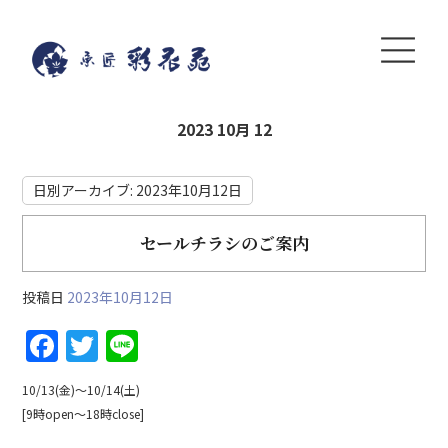
2023 10月 12
日別アーカイブ:
2023年10月12日
セールチラシのご案内
投稿日
2023年10月12日
F
T
Li
a
w
n
10/13(金)〜10/14(土)
c
itt
e
[9時open〜18時close]
e
er