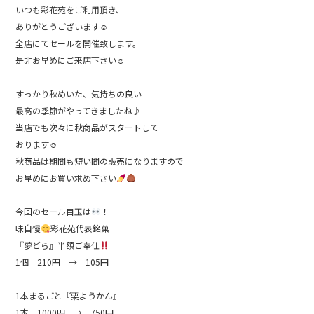
b
いつも彩花苑をご利用頂き、
ありがとうございます☺︎
o
全店にてセールを開催致します。
o
是非お早めにご来店下さい☺︎
k
すっかり秋めいた、気持ちの良い
最高の季節がやってきましたね♪
当店でも次々に秋商品がスタートして
おります☺︎
秋商品は期間も短い間の販売になりますので
お早めにお買い求め下さい
今回のセール目玉は
！
味自慢
彩花苑代表銘菓
『夢どら』半額ご奉仕
1個 210円 → 105円
1本まるごと『栗ようかん』
1本 1000円 → 750円