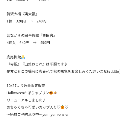
贅沢大福『栗大福』
1個 320円 → 240円
昔ながらの田舎饅頭『栗田舎』
4個入 640円 → 490円
完売御免
『赤飯』『山菜おこわ』は半額です♪
是非ともこの機会に彩花苑で秋の味覚をお楽しみくださいませ(๑･̑◡･̑๑)
10/27より数量限定販売
Halloweenかぼちゃプリン
リニューアルしました♪
めちゃくちゃ可愛いカップ入り♡
♡
〜絶賛ご予約承り中〜yum yum☺︎☺︎☺︎