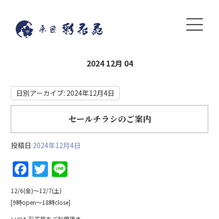
2024 12月 04
日別アーカイブ:
2024年12月4日
セールチラシのご案内
投稿日
2024年12月4日
F
T
Li
a
w
n
12/6(金)〜12/7(土)
c
itt
e
[9時open〜18時close]
e
er
いつも彩花苑をご利用頂き、