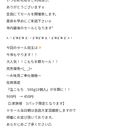
b
ありがとうございます☺︎
o
全店にてセールを開催致します。
是非お早めにご来店下さい☺︎
o
年内最後のセールとなります*
k
+.・ꊛᱸ❄︎ꊛᱸ❄︎ ꊛᱸ.・ꊛᱸ❄︎ꊛᱸ❄︎ ꊛ.・ꊛᱸ❄︎ꊛᱸ❄︎ ꊛᱸ.+・
今回のセール目玉は
今年もやります！！
大人気！！こもち半額セ〜ル！！
完売御免<(_ _)>
〜お味見ご奉仕価格〜
佐賀県産
『生こもち 500g10個入』が半額に！！
900円 → 450円
【1家族様 3パック限定となります】
※セール当日朝は各店大変混雑致しますので
順番にお並び頂いております。
あらかじめご了承ください⚠︎