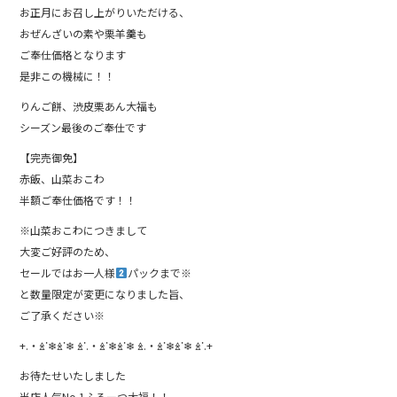
お正月にお召し上がりいただける、
おぜんざいの素や栗羊羹も
ご奉仕価格となります
是非この機械に！！
りんご餅、渋皮栗あん大福も
シーズン最後のご奉仕です
【完売御免】
赤飯、山菜おこわ
半額ご奉仕価格です！！
※山菜おこわにつきまして
大変ご好評のため、
セールではお一人様
パックまで※
と数量限定が変更になりました旨、
ご了承ください※
+.・ꊛᱸ❄︎ꊛᱸ❄︎ ꊛᱸ.・ꊛᱸ❄︎ꊛᱸ❄︎ ꊛ.・ꊛᱸ❄︎ꊛᱸ❄︎ ꊛᱸ.+
お待たせいたしました
当店人気No.1ふるーつ大福！！