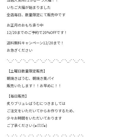
いちご大福が始まりました
全店毎日、数量限定にて販売中です
お正月のおもち承り中
12/20までのご予約で20%OFFです！
送料無料キャンペーン12/20まで！
お急ぎください
⋱⋰ ⋱⋰ ⋱⋰ ⋱⋰ ⋱⋰ ⋱⋰ ⋱⋰ ⋱⋰ ⋱⋰ ⋱
【土曜日数量限定販売】
朝焼きばうむ、朝焼き栗パイ
販売いたします！！お早めに！！
【毎日販売】
炙りブリュレばうむにつきましては
ご注文をいただいてからお作りするため、
少々お時間をいただいております
ご了承ください (๑･̑◡･̑๑)
⋱⋰ ⋱⋰ ⋱⋰ ⋱⋰ ⋱⋰ ⋱⋰ ⋱⋰ ⋱⋰ ⋱⋰ ⋱