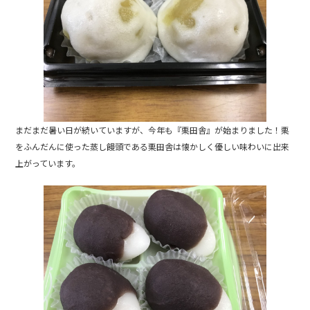
b
o
o
k
まだまだ暑い日が続いていますが、今年も『栗田舎』が始まりました！栗
をふんだんに使った蒸し饅頭である栗田舎は懐かしく優しい味わいに出来
上がっています。