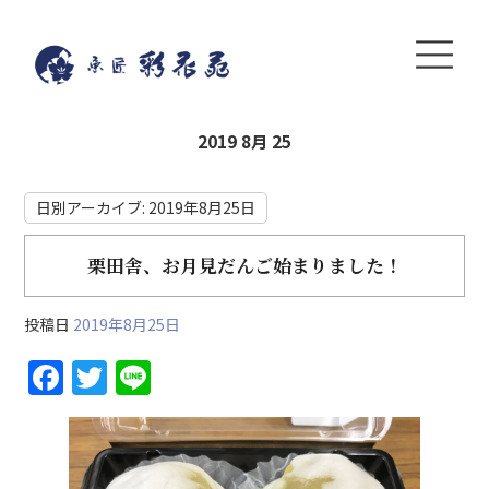
2019 8月 25
日別アーカイブ:
2019年8月25日
栗田舎、お月見だんご始まりました！
投稿日
2019年8月25日
F
T
Li
a
w
n
c
itt
e
e
er