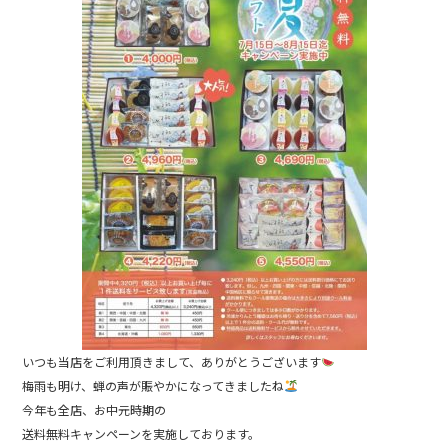
b
o
o
k
いつも当店をご利用頂きまして、ありがとうございます
梅雨も明け、蝉の声が賑やかになってきましたね
今年も全店、お中元時期の
送料無料キャンペーンを実施しております。