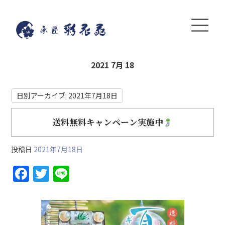
2021 7月 18
日別アーカイブ:
2021年7月18日
送料無料キャンペーン実施中
投稿日
2021年7月18日
F
T
Li
a
w
n
c
itt
e
e
er